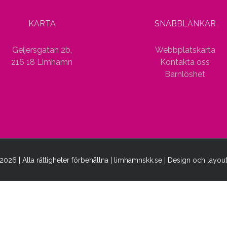
KARTA
SNABBLÄNKAR
Geijersgatan 2b,
Webbplatskarta
216 18 Limhamn
Kontakta oss
Barnlöshet
2026 | Alla rättigheter förbehållna | limhamnskk.se | Design och layou