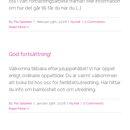
oss i vårt förbättringsarbete framåt! Mer information
om hur det går till får du när du [...]
By
Pia Saldeen
|
februari 15th, 2026
|
Nyhet
|
0 Comments
Read More
God fortsättning!
Välkomna tillbaka efter juluppehållet! Vi har öppet
enligt ordinarie öppettider. Du är varmt välkommen
att boka tid hos oss för fertilitetsutredning. Här hittar
du info om barnlöshet och om utredning.
By
Pia Saldeen
|
januari 25th, 2026
|
Nyhet
|
0 Comments
Read More