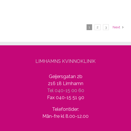
1
2
3
Next
LIMHAMNS KVINNOKLINIK
Geijersgatan 2b
216 18 Limhamn
Tel 040-15 00 60
Fax 040-15 51 90
Telefontider:
Mån-fre kl 8.00-12.00