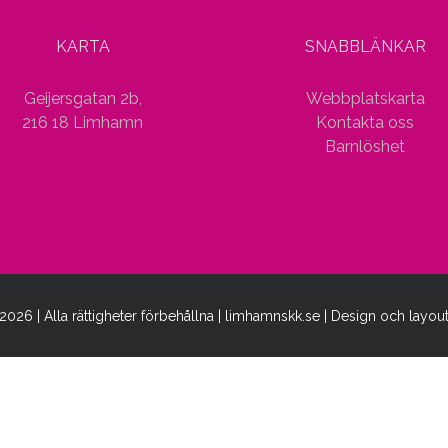
KARTA
SNABBLÄNKAR
Geijersgatan 2b,
Webbplatskarta
216 18 Limhamn
Kontakta oss
Barnlöshet
2026 | Alla rättigheter förbehållna | limhamnskk.se | Design och layou