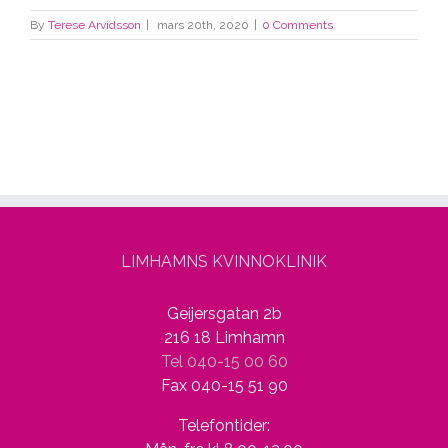
By
Terese Arvidsson
|
mars 20th, 2020
|
0 Comments
LIMHAMNS KVINNOKLINIK
Geijersgatan 2b
216 18 Limhamn
Tel 040-15 00 60
Fax 040-15 51 90
Telefontider: