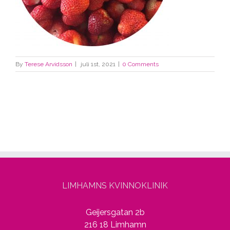
By
Terese Arvidsson
|
juli 1st, 2021
|
0 Comments
LIMHAMNS KVINNOKLINIK
Geijersgatan 2b
216 18 Limhamn