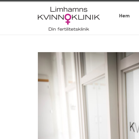
Hem
View
Larger
Image