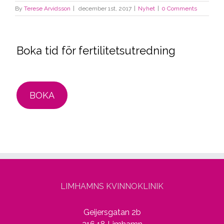
By
Terese Arvidsson
|
december 1st, 2017
|
Nyhet
|
0 Comments
Boka tid för fertilitetsutredning
BOKA
LIMHAMNS KVINNOKLINIK
Geijersgatan 2b