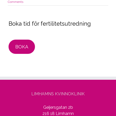
Comments
Boka tid för fertilitetsutredning
BOKA
LIMHAMNS KVINNOKLINIK
Geijersgatan 2b
216 18 Limhamn