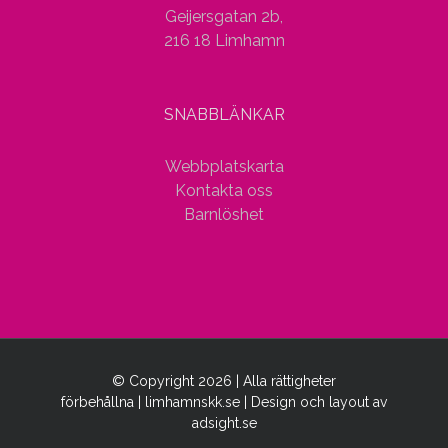
Geijersgatan 2b,
216 18 Limhamn
SNABBLÄNKAR
Webbplatskarta
Kontakta oss
Barnlöshet
© Copyright
2026 | Alla rättigheter
förbehållna | limhamnskk.se | Design och layout av
adsight.se